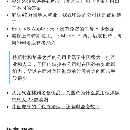
影院必须永远存在吗？《花木兰》和《信条》给出
了不同的答案
解决40万当地人就业，我在印度的公司还是被封禁
了
Epic VS Apple：天下没有免费的午餐 - 少数派
实探上海特斯拉工厂：Model Y 两月后或投产，每
周200名应聘者涌入
特斯拉和苹果之类的公司养活了中国很大一批产
业和人口，但国内缺少有公司能在国外有如此影
响力，所以在面对美国制裁的时候有力的回击手
段很少
从元气森林到名创优品，真国产为什么总用假洋牌
忽悠人？-虎嗅网
斗鱼虎牙的「包办婚姻」还有哪些变数？