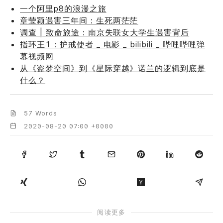
一个阿里p8的浪漫之旅
章莹颖遇害三年间：生死两茫茫
调查 | 致命旅途：南京失联女大学生遇害背后
指环王1：护戒使者 _ 电影 _ bilibili _ 哔哩哔哩弹
幕视频网
从《盗梦空间》到《星际穿越》诺兰的逻辑到底是
什么？
57 Words
2020-08-20 07:00 +0000
阅读更多